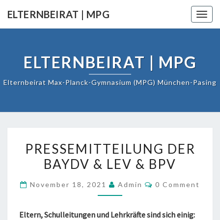
Skip
ELTERNBEIRAT | MPG
Togg
to
navig
content
ELTERNBEIRAT | MPG
Elternbeirat Max-Planck-Gymnasium (MPG) München-Pasing
PRESSEMITTEILUNG
PRESSEMITTEILUNG DER
DER
BAYDV & LEV & BPV
BAYDV
&
COMMENTS
November 18, 2021
Admin
0 Comment
LEV
&
BPV
Eltern, Schulleitungen und Lehrkräfte sind sich einig: