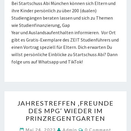
Bei Startschuss Abi München können sich Eltern und
ihre Kinder persönlich zu über 200 (dualen)
Studiengängen beraten lassen und sich zu Themen
wie Studienfinanzierung, Gap
Year und Auslandsaufenthalten informieren. Vor Ort
gibt es Gratis-Exemplare des ZEIT Studienführers und
einen Vortrag speziell für Eltern. Dich erwarten Du
willst persönliche Einblicke zu Startschuss Abi? Dann
folge uns auf Whatsapp und TikTok!
JAHRESTREFFEN
JAHRESTREFFEN ‚FREUNDE
‚FREUNDE
DES MPG‘ WIEDER IM
DES
PRINZREGENTGARTEN
MPG‘
WIEDER
COMMENTS
Mai 24, 2023
Admin
0 Comment