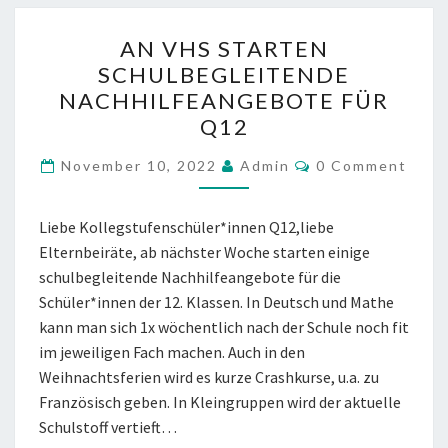
AN
AN VHS STARTEN
VHS
SCHULBEGLEITENDE
STARTEN
NACHHILFEANGEBOTE FÜR
SCHULBEGLEITENDE
Q12
NACHHILFEANGEBOTE
FÜR
COMMENTS
November 10, 2022
Admin
0 Comment
Q12
Liebe Kollegstufenschüler*innen Q12,liebe
Elternbeiräte, ab nächster Woche starten einige
schulbegleitende Nachhilfeangebote für die
Schüler*innen der 12. Klassen. In Deutsch und Mathe
kann man sich 1x wöchentlich nach der Schule noch fit
im jeweiligen Fach machen. Auch in den
Weihnachtsferien wird es kurze Crashkurse, u.a. zu
Französisch geben. In Kleingruppen wird der aktuelle
Schulstoff vertieft…