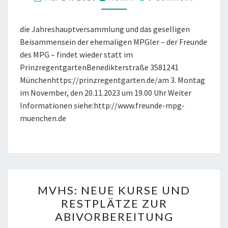
IM
PRINZREGENTGARTEN
die Jahreshauptversammlung und das geselligen
Beisammensein der ehemaligen MPGler – der Freunde
des MPG – findet wieder statt im
PrinzregentgartenBenedikterstraße 3581241
Münchenhttps://prinzregentgarten.de/am 3. Montag
im November, den 20.11.2023 um 19.00 Uhr Weiter
Informationen siehe:http://www.freunde-mpg-
muenchen.de
MVHS:
MVHS: NEUE KURSE UND
NEUE
RESTPLÄTZE ZUR
KURSE
ABIVORBEREITUNG
UND