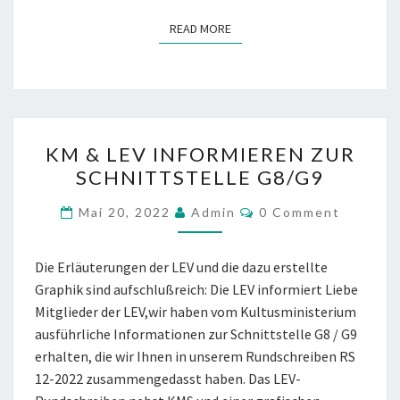
READ MORE
READ MORE
KM
KM & LEV INFORMIEREN ZUR
&
SCHNITTSTELLE G8/G9
LEV
INFORMIEREN
COMMENTS
Mai 20, 2022
Admin
0 Comment
ZUR
SCHNITTSTELLE
Die Erläuterungen der LEV und die dazu erstellte
G8/G9
Graphik sind aufschlußreich: Die LEV informiert Liebe
Mitglieder der LEV,wir haben vom Kultusministerium
ausführliche Informationen zur Schnittstelle G8 / G9
erhalten, die wir Ihnen in unserem Rundschreiben RS
12-2022 zusammengedasst haben. Das LEV-