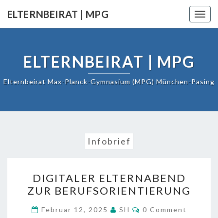
Skip
ELTERNBEIRAT | MPG
Togg
to
navig
content
ELTERNBEIRAT | MPG
Elternbeirat Max-Planck-Gymnasium (MPG) München-Pasing
Infobrief
DIGITALER
DIGITALER ELTERNABEND
ELTERNABEND
ZUR BERUFSORIENTIERUNG
ZUR
BERUFSORIENTIERUNG
COMMENTS
Februar 12, 2025
SH
0 Comment