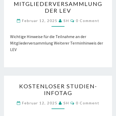
MITGLIEDERVERSAMMLUNG
75.
DER LEV
MITGLIEDERVERSAMMLU
DER
COMMENTS
Februar 12, 2025
SH
0 Comment
LEV
Wichtige Hinweise für die Teilnahme an der
Mitgliederversammlung Weiterer Terminhinweis der
LEV
KOSTENLOSER
KOSTENLOSER STUDIEN-
STUDIEN-
INFOTAG
INFOTAG
COMMENTS
Februar 12, 2025
SH
0 Comment