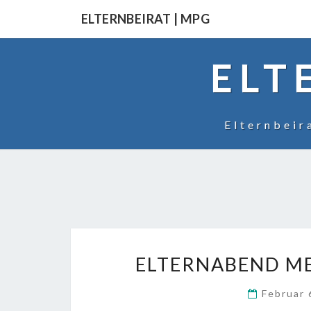
Skip
ELTERNBEIRAT | MPG
to
content
ELT
Elternbei
ELTERNABEND ME
Februar 