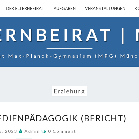
DER ELTERNBEIRAT
AUFGABEN
VERANSTALTUNGEN
K
ERNBEIRAT |
rat Max-Planck-Gymnasium (MPG) Münc
Erziehung
ELTERNABEND
DIENPÄDAGOGIK (BERICHT)
MEDIENPÄDAGOGIK
(BERICHT)
COMMENTS
6, 2023
Admin
0 Comment