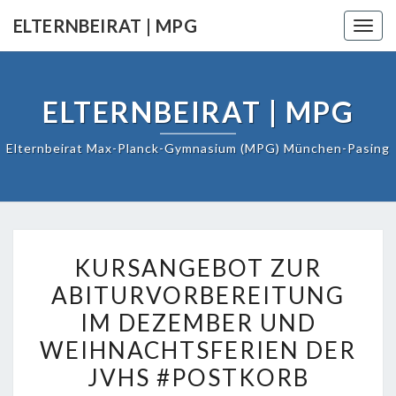
Skip
ELTERNBEIRAT | MPG
Togg
to
navig
content
ELTERNBEIRAT | MPG
Elternbeirat Max-Planck-Gymnasium (MPG) München-Pasing
KURSANGEBOT
KURSANGEBOT ZUR
ZUR
ABITURVORBEREITUNG
ABITURVORBEREITUNG
IM
IM DEZEMBER UND
DEZEMBER
WEIHNACHTSFERIEN DER
UND
JVHS #POSTKORB
WEIHNACHTSFERIEN