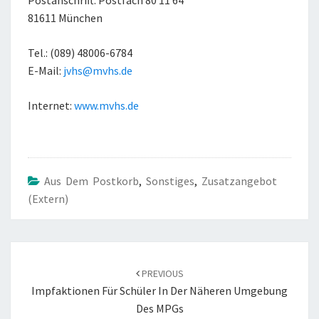
Postanschrift: Postfach 80 11 64
81611 München
Tel.: (089) 48006-6784
E-Mail:
jvhs@mvhs.de
Internet:
www.mvhs.de
Aus Dem Postkorb
,
Sonstiges
,
Zusatzangebot
(extern)
POST
NAVIGATION
PREVIOUS
Impfaktionen Für Schüler In Der Näheren Umgebung
Des MPGs