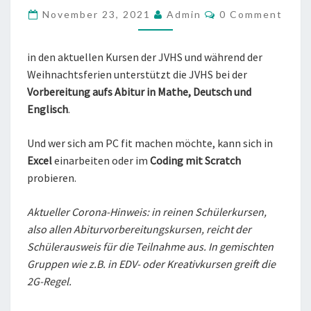
DER
COMMENTS
November 23, 2021
Admin
0 Comment
JVHS
#POSTKORB
in den aktuellen Kursen der JVHS und während der
Weihnachtsferien unterstützt die JVHS bei der
Vorbereitung aufs Abitur in Mathe, Deutsch und
Englisch
.
Und wer sich am PC fit machen möchte, kann sich in
Excel
einarbeiten oder im
Coding mit Scratch
probieren.
Aktueller Corona-Hinweis: in reinen Schülerkursen,
also allen Abiturvorbereitungskursen, reicht der
Schülerausweis für die Teilnahme aus. In gemischten
Gruppen wie z.B. in EDV- oder Kreativkursen greift die
2G-Regel.