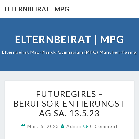
Skip
ELTERNBEIRAT | MPG
Togg
to
navig
content
ELTERNBEIRAT | MPG
Elternbeirat Max-Planck-Gymnasium (MPG) München-Pasing
FUTUREGIRLS
FUTUREGIRLS –
–
BERUFSORIENTIERUNGST
BERUFSORIENTIERUNGST
SA.
AG SA. 13.5.23
13.5.23
COMMENTS
März 5, 2023
Admin
0 Comment