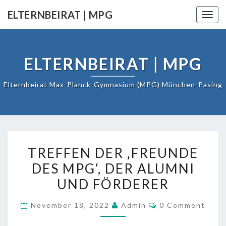
Skip
ELTERNBEIRAT | MPG
Togg
to
navig
content
ELTERNBEIRAT | MPG
Elternbeirat Max-Planck-Gymnasium (MPG) München-Pasing
TREFFEN
TREFFEN DER ‚FREUNDE
DER
DES MPG‘, DER ALUMNI
‚FREUNDE
DES
UND FÖRDERER
MPG‘,
COMMENTS
DER
November 18, 2022
Admin
0 Comment
ALUMNI