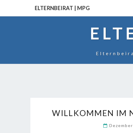
Skip
ELTERNBEIRAT | MPG
to
content
ELT
Elternbei
WILLKOMMEN IM N
Dezember