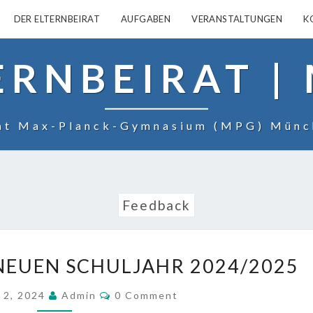
DER ELTERNBEIRAT
AUFGABEN
VERANSTALTUNGEN
K
ERNBEIRAT |
rat Max-Planck-Gymnasium (MPG) Münc
Feedback
WILLKOMMEN
EUEN SCHULJAHR 2024/2025
IM
NEUEN
COMMENTS
 2, 2024
Admin
0 Comment
SCHULJAHR